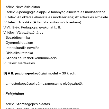
I. félév: Neveléslélektan
II. félév: A pedagógia alapjai; A tananyag elmélete és módszertana
III. félév: Az oktatás elmélete és módszertana; Az értékelés elmélet
IV. félév: Didaktika (A filozófiatanítás módszertana)
V-VI. félév: Pedagógiai gyakorlat I., II.
V. félév: Választható tárgy
- Beszédtechnika
- Gyermekirodalom
- Interkulturális nevelés
- Didaktikai retorika
- Szóbeli és írásbeli kommunikáció
VI. félév: Kiértékelés
B) A II. pszichopedagógiai modul
– 30 kredit
- a mesterképzéssel párhuzamosan is elvégezhető.
- Felépítése:
I. félév: Számítógépes oktatás