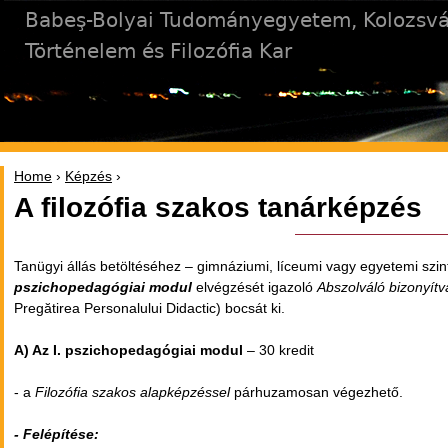
Jump to navigation
Babeş-Bolyai Tudományegyetem, Kolozsvá
Történelem és Filozófia Kar
Home
›
Képzés
›
You are here
A filozófia szakos tanárképzés
Tanügyi állás betöltéséhez – gimnáziumi, líceumi vagy egyetemi szi
pszichopedagógiai modul
elvégzését igazoló
Abszolváló bizonyít
Pregătirea Personalului Didactic) bocsát ki.
A) Az I. pszichopedagógiai modul
– 30 kredit
- a
Filozófia szakos alapképzéssel
párhuzamosan végezhető.
- Felépítése: