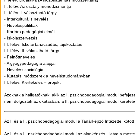
I. félév: Didaktika (A filozófiatanítás módszertana)
II. félév: Az osztály menedzsmentje
II. félév: I. választható tárgy
- Interkulturális nevelés
- Neveléspolitikák
- Kortárs pedagógiai elmél.
- Iskolaszervezés
III. félév: Iskolai tanácsadás, tájékoztatás
III. félév: II. választható tárgy
- Felnőttnevelés
- A gyógypedagógia alapjai
- Nevelésszociológia
- Kutatási módszerek a neveléstudományban
III. félév: Kiértékelés – projekt
Azoknak a hallgatóknak, akik az I. pszichopedagógiai modul befejezé
nem dolgoztak az okatásban, a II. pszichopedagógiai modul kereté
Az I. és a II. pszichopedagógiai modul a Tanárképző Intézettel kötöt
Az I. és a II. pszichopedagógiai modul az alapképzés, illetve a mes