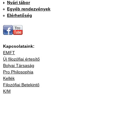
Nyári tábor
Egyéb rendezvények
Elérhetőség
Kapcsolataink:
EMFT
Új filozófiai értesítő
Bolyai Társaság
Pro Philosophia
Kellék
Filozófiai Betekintő
K/M