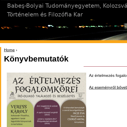
Jump to navigation
Babeş-Bolyai Tudományegyetem, Kolozsvá
Történelem és Filozófia Kar
Home
›
You are here
Könyvbemutatók
Az értelmezés fogalo
Az eseményről bőveb