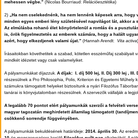
mehessen végbe.”
(Nicolas Bourriaud:
Relációesztétika
)
2)
„Ha nem cselekednénk, ha nem lennénk képesek arra, hogy vala
minden egyes emberi lény születésével napvilágot lát, akkor a s
Az elmúlásba rohanó élet könyörtelenül a romlás és a pusztulá
is, örök figyelmeztetés az emberek számára, hogy a halált ugya
azért, hogy elkezdjenek valami újat.”
(Hannah Arendt:
Vita activa
Írásaitokban követhetitek a szabad, kötetlen esszéműfaj szabályait
mindkét idézetet vagy csak valamelyiket.
A pályamunkákat díjazzuk.
A díjak: I. díj 500 lej, II. Díj 300 lej , III.
részesülnek a Pro Philosophia, Polis, Kriterion és Egyetemi Műhely ki
számukra támogatott helyeket biztosítunk a nyári Filozófus Táborban
tanárai is könyvjutalomban részesülnek. A szervezők vállalják a le
A legalább 70 pontot elért pályamunkák szerzői a felvételi verse
magyar tagozatán meghirdetett államilag támogatott (tandíjmen
csökkenő sorrendje függvényében.
A pályamunkák bekuldésének határideje:
2014. április
30.
Az eredmé
1
0
-én megszervezésre kerülő
Filozófus nyílt nap
alkalmából. A pál