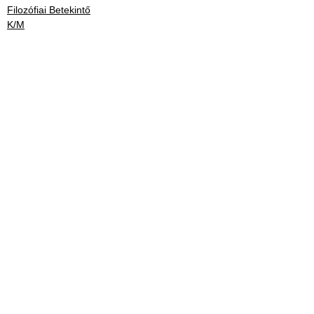
Filozófiai Betekintő
K/M