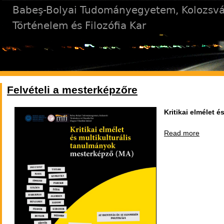
Jump to navigation
Babeş-Bolyai Tudományegyetem, Kolozsvá
Történelem és Filozófia Kar
Felvételi a mesterképzőre
Kritikai elmélet 
Read more
about F
a
mester