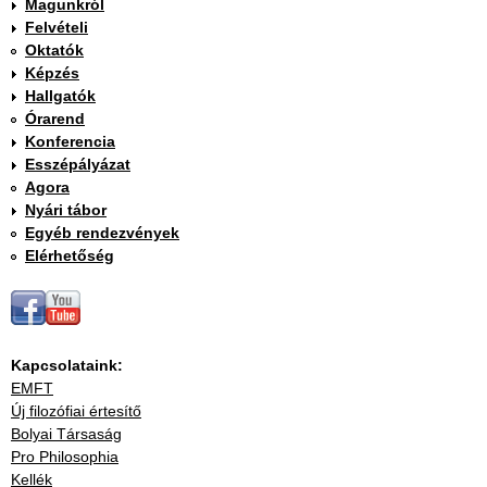
Magunkról
Felvételi
Oktatók
Képzés
Hallgatók
Órarend
Konferencia
Esszépályázat
Agora
Nyári tábor
Egyéb rendezvények
Elérhetőség
Kapcsolataink:
EMFT
Új filozófiai értesítő
Bolyai Társaság
Pro Philosophia
Kellék