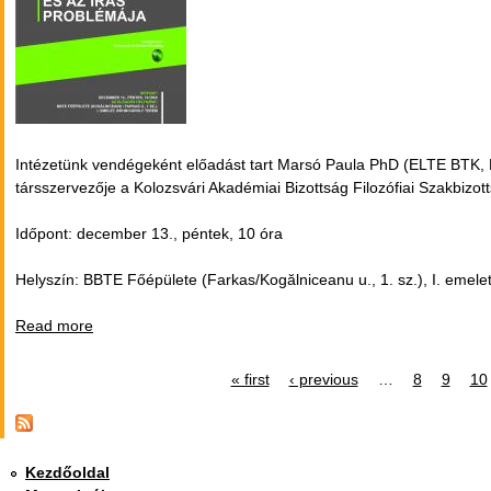
Intézetünk vendégeként előadást tart Marsó Paula PhD (ELTE BTK,
társszervezője a Kolozsvári Akadémiai Bizottság Filozófiai Szakbizot
Időpont: december 13., péntek, 10 óra
Helyszín: BBTE Főépülete (Farkas/Kogălniceanu u., 1. sz.), I. emel
Read more
about Rousseau és az írás problémája
« first
‹ previous
…
8
9
10
Pages
Kezdőoldal