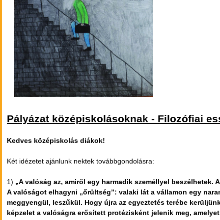
Pályázat középiskolásoknak - Filozófiai es
Kedves középiskolás diákok!
Két idézetet ajánlunk nektek továbbgondolásra:
1)
„A valóság az, amiről egy harmadik személlyel beszélhetek.
A valóságot elhagyni „őrültség”: valaki lát a vállamon egy na
meggyengül, leszűkül. Hogy újra az egyeztetés terébe kerüljü
képzelet a valóságra erősített protézisként jelenik meg, amely