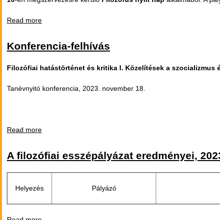
Read more
about Pályázat középiskolásoknak - Filozófiai esszé
írására
Konferencia-felhívás
Filozófiai hatástörténet és kritika I. Közelítések a szocializmus 
Tanévnyitó konferencia, 2023. november 18.
Read more
about Konferencia-felhívás
A filozófiai esszépályázat eredményei, 202
Helyezés
Pályázó
Read more
about A filozófiai esszépályázat eredményei, 2023