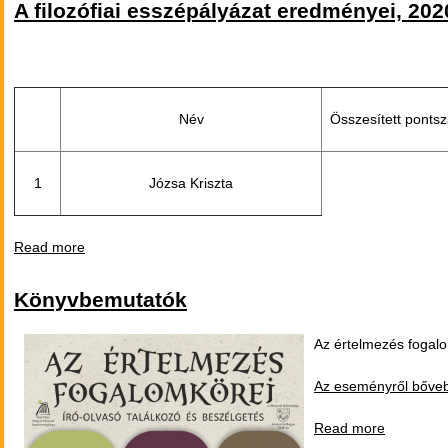
A filozófiai esszépályázat eredményei, 202
Név
Összesített ponts
1
Józsa Kriszta
Read more
about A filozófiai esszépályázat eredményei, 2020
Könyvbemutatók
Az értelmezés fogalo
Az eseményről bőveb
Read more
about