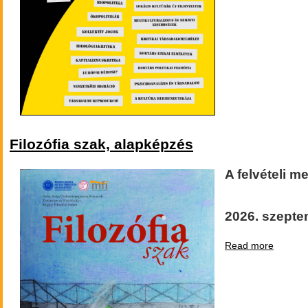
Filozófia szak, alapképzés
A felvételi m
2026. szepte
Read more
about
Filozófi
szak,
alapké