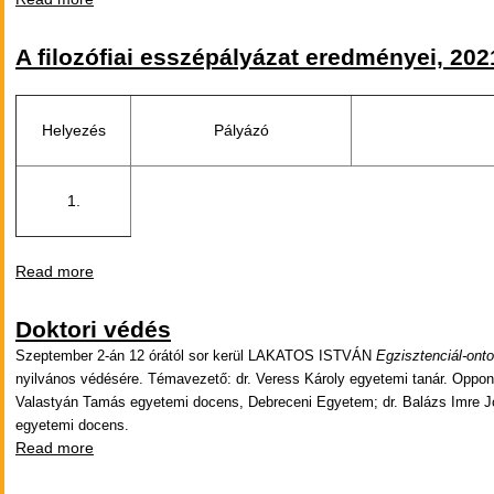
A filozófiai esszépályázat eredményei, 202
Helyezés
Pályázó
1.
Read more
about A filozófiai esszépályázat eredményei, 2021
Doktori védés
Szeptember 2-án 12 órától sor kerül LAKATOS ISTVÁN
Egzisztenciál-onto
nyilvános védésére. Témavezető: dr. Veress Károly egyetemi tanár. Oppone
Valastyán Tamás egyetemi docens, Debreceni Egyetem; dr. Balázs Imre Jó
egyetemi docens.
Read more
about Doktori védés